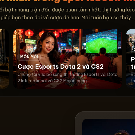
ổi bật những trận đấu được quan tâm nhất, thị trường kè
giúp bạn theo dõi vé cược dễ hơn. Mỗi tuần bạn sẽ thấy...
MÔN MỚI
P
Cược Esports Dota 2 và CS2
t
Chúng tôi vừa bổ sung thị trường Esports với Dota
Bạ
2 International và CS2 Major, cung...
th