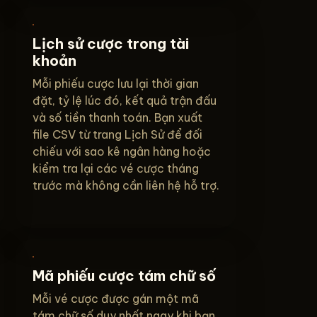
Lịch sử cược trong tài
khoản
Mỗi phiếu cược lưu lại thời gian
đặt, tỷ lệ lúc đó, kết quả trận đấu
và số tiền thanh toán. Bạn xuất
file CSV từ trang Lịch Sử để đối
chiếu với sao kê ngân hàng hoặc
kiểm tra lại các vé cược tháng
trước mà không cần liên hệ hỗ trợ.
Mã phiếu cược tám chữ số
Mỗi vé cược được gán một mã
tám chữ số duy nhất ngay khi bạn