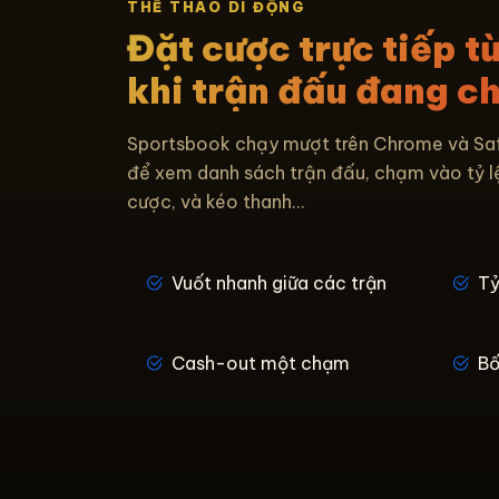
THỂ THAO DI ĐỘNG
Đặt cược trực tiếp t
khi trận đấu đang c
Sportsbook chạy mượt trên Chrome và Safa
để xem danh sách trận đấu, chạm vào tỷ l
cược, và kéo thanh...
Vuốt nhanh giữa các trận
Tỷ
Cash-out một chạm
Bố