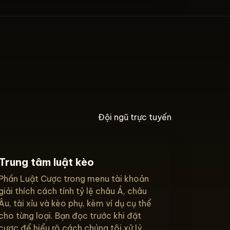
Đội ngũ trực tuyến
Trung tâm luật kèo
Phần Luật Cược trong menu tài khoản
giải thích cách tính tỷ lệ châu Á, châu
Âu, tài xỉu và kèo phụ, kèm ví dụ cụ thể
cho từng loại. Bạn đọc trước khi đặt
cược để hiểu rõ cách chúng tôi xử lý