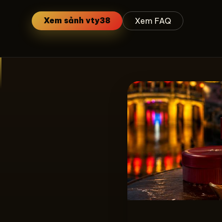
Xem sảnh vty38
Xem FAQ