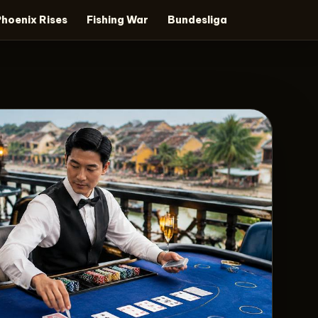
hoenix Rises
Fishing War
Bundesliga