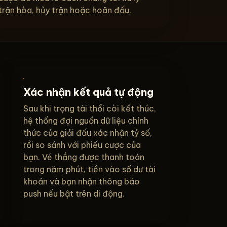
trận hòa, hủy trận hoặc hoãn đấu.
Xác nhận kết quả tự động
Sau khi trọng tài thổi còi kết thúc,
hệ thống đợi nguồn dữ liệu chính
thức của giải đấu xác nhận tỷ số,
rồi so sánh với phiếu cược của
bạn. Vé thắng được thanh toán
trong năm phút, tiền vào số dư tài
khoản và bạn nhận thông báo
push nếu bật trên di động.