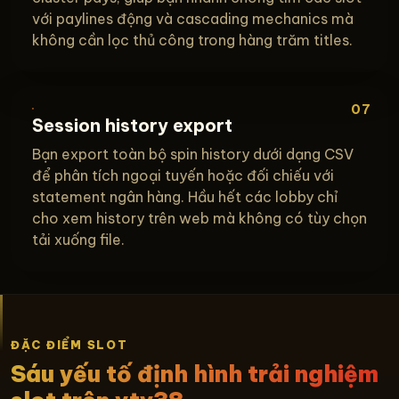
với paylines động và cascading mechanics mà
không cần lọc thủ công trong hàng trăm titles.
07
Session history export
Bạn export toàn bộ spin history dưới dạng CSV
để phân tích ngoại tuyến hoặc đối chiếu với
statement ngân hàng. Hầu hết các lobby chỉ
cho xem history trên web mà không có tùy chọn
tải xuống file.
ĐẶC ĐIỂM SLOT
Sáu yếu tố định hình trải nghiệm