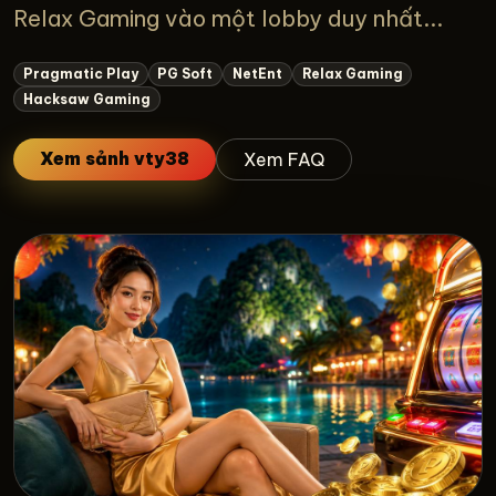
Relax Gaming vào một lobby duy nhất...
Pragmatic Play
PG Soft
NetEnt
Relax Gaming
Hacksaw Gaming
Xem sảnh vty38
Xem FAQ