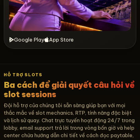
Google Play
App Store
HỖ TRỢ SLOTS
Ba cách để giải quyết câu hỏi về
slot sessions
Đội hỗ trợ của chúng tôi sẵn sàng giúp bạn với mọi
thắc mắc về slot mechanics, RTP, tính năng đặc biệt
và lịch sử quay. Chat trực tuyến hoạt động 24/7 trong
lobby, email support trả lời trong vòng bốn giờ và help
center chứa hướng dẫn chi tiết về cách đọc paytable,