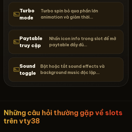
Turbo
Turbo spin bỏ qua phần lớn
animation và giảm thời...
mode
Paytable
Nhấn icon info trong slot để mở
paytable đầy đủ...
truy cập
Sound
Bật hoặc tắt sound effects và
background music độc lập...
toggle
Những câu hỏi thường gặp về slots
trên vty38