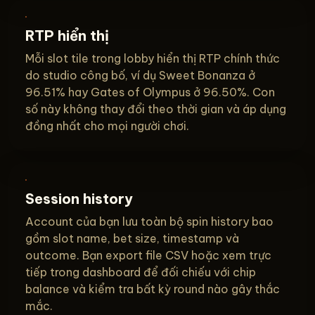
RTP hiển thị
Mỗi slot tile trong lobby hiển thị RTP chính thức
do studio công bố, ví dụ Sweet Bonanza ở
96.51% hay Gates of Olympus ở 96.50%. Con
số này không thay đổi theo thời gian và áp dụng
đồng nhất cho mọi người chơi.
Session history
Account của bạn lưu toàn bộ spin history bao
gồm slot name, bet size, timestamp và
outcome. Bạn export file CSV hoặc xem trực
tiếp trong dashboard để đối chiếu với chip
balance và kiểm tra bất kỳ round nào gây thắc
mắc.