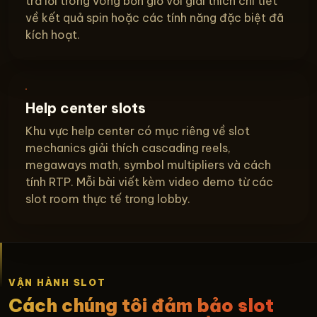
trả lời trong vòng bốn giờ với giải thích chi tiết
về kết quả spin hoặc các tính năng đặc biệt đã
kích hoạt.
Help center slots
Khu vực help center có mục riêng về slot
mechanics giải thích cascading reels,
megaways math, symbol multipliers và cách
tính RTP. Mỗi bài viết kèm video demo từ các
slot room thực tế trong lobby.
VẬN HÀNH SLOT
Cách chúng tôi đảm bảo slot