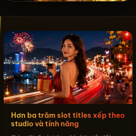
Hơn ba trăm slot titles xếp theo
studio và tính năng