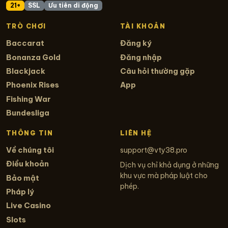
21+
SSL
Ưu tiên di động
TRÒ CHƠI
TÀI KHOẢN
Baccarat
Đăng ký
Bonanza Gold
Đăng nhập
Blackjack
Câu hỏi thường gặp
Phoenix Rises
App
Fishing War
Bundesliga
THÔNG TIN
LIÊN HỆ
Về chúng tôi
support@vty38.pro
Điều khoản
Dịch vụ chỉ khả dụng ở những
khu vực mà pháp luật cho
Bảo mật
phép.
Pháp lý
Live Casino
Slots