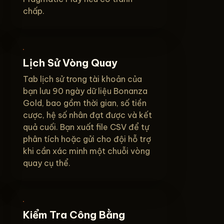
chấp.
Lịch Sử Vòng Quay
Tab lịch sử trong tài khoản của
bạn lưu 90 ngày dữ liệu Bonanza
Gold, bao gồm thời gian, số tiền
cược, hệ số nhân đạt được và kết
quả cuối. Bạn xuất file CSV để tự
phân tích hoặc gửi cho đội hỗ trợ
khi cần xác minh một chuỗi vòng
quay cụ thể.
Kiểm Tra Công Bằng