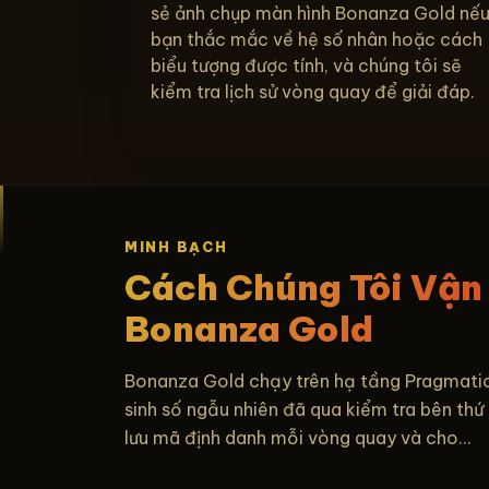
sẻ ảnh chụp màn hình Bonanza Gold nế
bạn thắc mắc về hệ số nhân hoặc cách
biểu tượng được tính, và chúng tôi sẽ
kiểm tra lịch sử vòng quay để giải đáp.
MINH BẠCH
Cách Chúng Tôi Vận
Bonanza Gold
Bonanza Gold chạy trên hạ tầng Pragmatic
sinh số ngẫu nhiên đã qua kiểm tra bên thứ
lưu mã định danh mỗi vòng quay và cho...