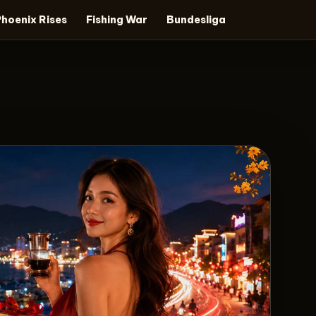
hoenix Rises
Fishing War
Bundesliga