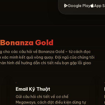
Google Play
App S
 Bonanza Gold
êng cho các câu hỏi về Bonanza Gold – từ cách đọc
n xác minh kết quả vòng quay. Đội ngũ của chúng tôi
 màn hình để hướng dẫn chi tiết nếu bạn gặp lỗi giao
Email Kỹ Thuật
Gửi câu hỏi chi tiết về cơ chế
Megaways, cách đặt điều kiện dừng tự