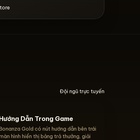
tore
Đội ngũ trực tuyến
Hướng Dẫn Trong Game
Bonanza Gold có nút hướng dẫn bên trái
màn hình hiển thị bảng trả thưởng, giải