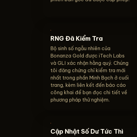
RNG Đã Kiểm Tra
Bộ sinh số ngẫu nhiên của
Bonanza Gold được iTech Labs
và GLI xác nhận hằng quý. Chúng
tôi đăng chứng chỉ kiểm tra mới
nhất trong phần Minh Bạch ở cuối
trang, kèm liên kết đến báo cáo
công khai để bạn đọc chi tiết về
phương pháp thử nghiệm.
Cập Nhật Số Dư Tức Thì