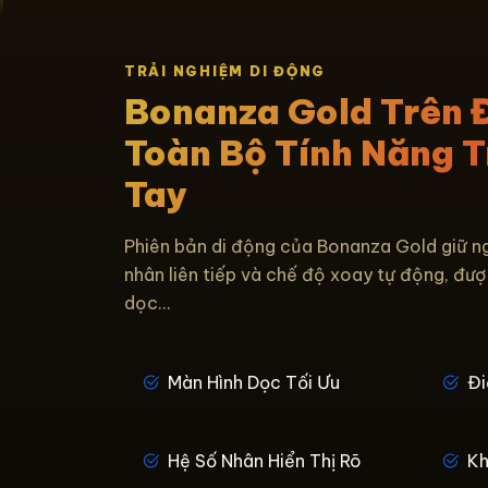
TRẢI NGHIỆM DI ĐỘNG
Bonanza Gold Trên Đ
Toàn Bộ Tính Năng 
Tay
Phiên bản di động của Bonanza Gold giữ ng
nhân liên tiếp và chế độ xoay tự động, đượ
dọc...
Màn Hình Dọc Tối Ưu
Đi
Hệ Số Nhân Hiển Thị Rõ
Kh