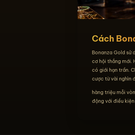
Cách Bona
Bonanza Gold sử d
cơ hội thắng mới. 
có giới hạn trần. 
cược từ vài nghìn
hàng triệu mỗi vòn
động với điều kiện