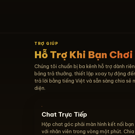
TRỢ GIÚP
Hỗ Trợ Khi Bạn Chơi
Chúng tôi chuẩn bị ba kênh hỗ trợ dành ri
bảng trả thưởng, thiết lập xoay tự động đế
trả lời bằng tiếng Việt và sẵn sàng chia sẻ
diện.
Chat Trực Tiếp
Hộp chat góc phải màn hình kết nối bạn
với nhân viên trong vòng một phút. Chia