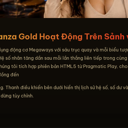
nza Gold Hoạt Động Trên Sảnh
ụng động cơ Megaways với sáu trục quay và mỗi biểu tượn
Hệ số nhân tăng dần sau mỗi lần thắng liên tiếp trong cùn
Chúng tôi tích hợp phiên bản HTML5 từ Pragmatic Play, ch
 đồng đến
g. Thanh điều khiển bên dưới hiển thị lịch sử hệ số, số dư v
 dừng tùy chỉnh.