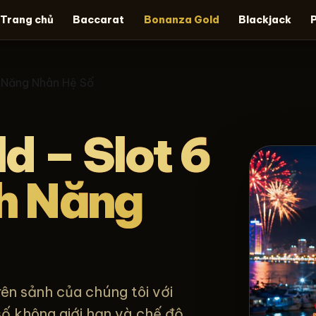
Trang chủ
Baccarat
Bonanza Gold
Blackjack
P
h Năng Nhân Hệ Số
d – Slot 6
nh Năng
ên sảnh của chúng tôi với
số không giới hạn và chế độ