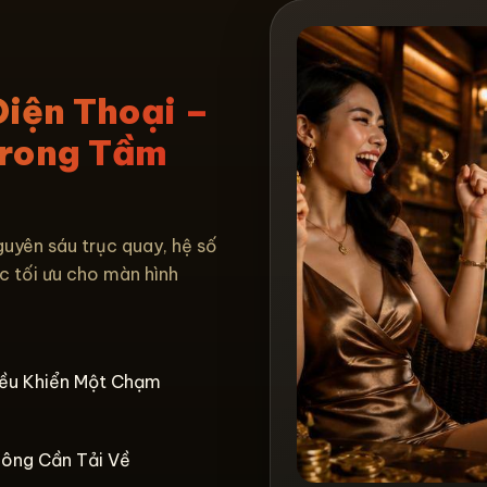
iện Thoại –
Trong Tầm
uyên sáu trục quay, hệ số
c tối ưu cho màn hình
ều Khiển Một Chạm
ông Cần Tải Về