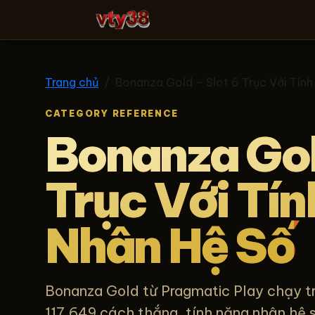
vty38
Trang chủ
Bonanza Gold – Slot 6 Trục Với Tín
CATEGORY REFERENCE
Bonanza Gol
Trục Với Tí
Nhân Hệ Số
Bonanza Gold từ Pragmatic Play chạy tr
117.649 cách thắng, tính năng nhân hệ 